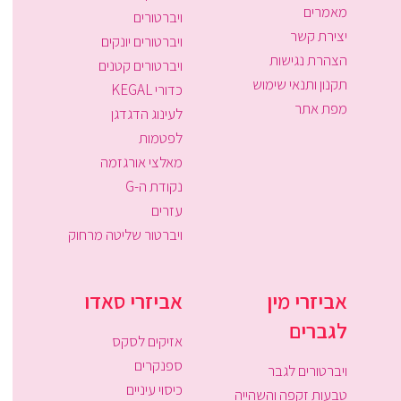
מאמרים
ויברטורים
יצירת קשר
ויברטורים יונקים
הצהרת נגישות
ויברטורים קטנים
תקנון ותנאי שימוש
כדורי KEGAL
מפת אתר
לעינוג הדגדגן
לפטמות
מאלצי אורגזמה
נקודת ה-G
עזרים
ויברטור שליטה מרחוק
אביזרי מין
אביזרי סאדו
לגברים
אזיקים לסקס
ספנקרים
ויברטורים לגבר
כיסוי עיניים
טבעות זקפה והשהייה