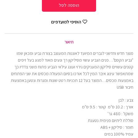
הוספה לסל
הוסיפי למועדפים
תיאור
מוצר חדש וחדשני לגברים המיועד לאוננות המעוצב בצורת גביע ומכאן שמו
"גביע הקסם"…פנים הגביע עשוי מסיליקון רך ונעים מאוד למגע בעל זיפים
קטנים עשויים סיליקון המעניקים גירוי ועונג עילאי הגביע פתוח משני צדדיו כך
שמתאפשר עינוג איבר המין לכל אורכו בסיום הפעולה מכסים את שני הפתחים
באמצעות מכסים…המוצר בעל 12 תכניות רטט שונות ומגרות ונטען באמצעות
חיבור USB
צבע : לבן
אורך : 10.2 ס"מ קוטר : 9.5 ס"מ
משקל : 480 גר'
סוללת ליתיום פנימית נטענת
חומר : סיליקון + ABS
עמיד 100% במים