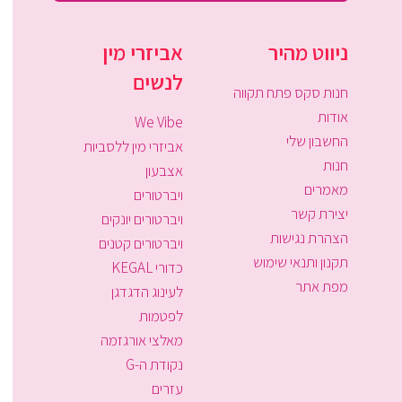
ניווט מהיר
אביזרי מין
לנשים
חנות סקס פתח תקווה
אודות
We Vibe
החשבון שלי
אביזרי מין ללסביות
חנות
אצבעון
מאמרים
ויברטורים
יצירת קשר
ויברטורים יונקים
הצהרת נגישות
ויברטורים קטנים
תקנון ותנאי שימוש
כדורי KEGAL
מפת אתר
לעינוג הדגדגן
לפטמות
מאלצי אורגזמה
נקודת ה-G
עזרים