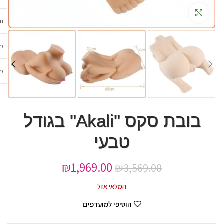
גדלה
תכ
מש
מב
בובת סקס "Akali" בגודל
טבעי
₪
1,969.00
₪
3,569.00
המלאי אזל
הוסיפי למועדפים