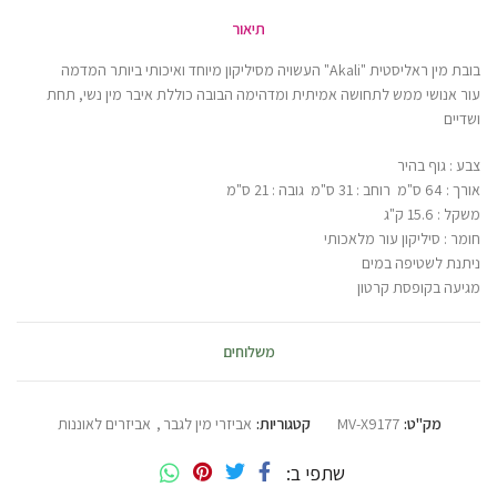
תיאור
בובת מין ראליסטית "Akali" העשויה מסיליקון מיוחד ואיכותי ביותר המדמה
עור אנושי ממש לתחושה אמיתית ומדהימה הבובה כוללת איבר מין נשי, תחת
ושדיים
צבע : גוף בהיר
אורך : 64 ס"מ רוחב : 31 ס"מ גובה : 21 ס"מ
משקל : 15.6 ק"ג
חומר : סיליקון עור מלאכותי
ניתנת לשטיפה במים
מגיעה בקופסת קרטון
משלוחים
מק"ט:
MV-X9177
קטגוריות:
אביזרי מין לגבר
,
אביזרים לאוננות
שתפי ב