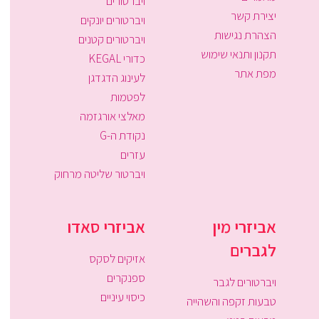
ויברטורים
יצירת קשר
ויברטורים יונקים
הצהרת נגישות
ויברטורים קטנים
תקנון ותנאי שימוש
כדורי KEGAL
מפת אתר
לעינוג הדגדגן
לפטמות
מאלצי אורגזמה
נקודת ה-G
עזרים
ויברטור שליטה מרחוק
אביזרי מין
אביזרי סאדו
לגברים
אזיקים לסקס
ספנקרים
ויברטורים לגבר
כיסוי עיניים
טבעות זקפה והשהייה