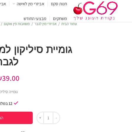
חנות סקס
אביזרי מין לאישה
אביז
משחקים
מבצעי החודש
עמוד הבית
אביזרי מין לגבר
משאבות פין ואקום
גומיית סיליקון ל
לגבר
₪
39.00
גומייה סיליקו
12 במלאי
הו