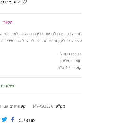
הוסיפי למו
תיאור
גומייה המיועדת למניעת בריחת הואקום ולאיטום מו
עשויה מסיליקון ומתאימה בגודלה לכל סוגי משאבות 
צבע : רנדומלי
חומר : סיליקון
קוטר : 6.4 ס"מ
משלוחים
מק"ט:
MV-X9353A
קטגוריות:
אביזרי
שתפי ב