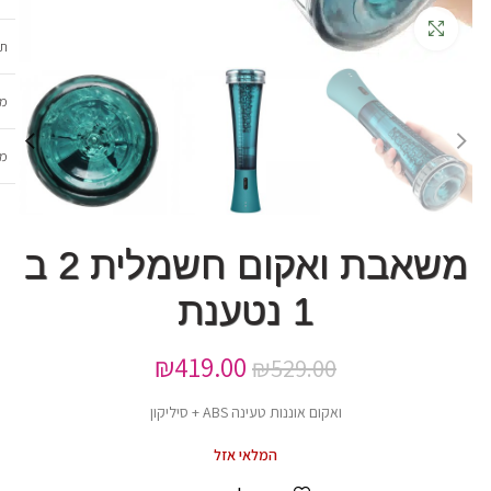
גדלה
תכ
מש
מב
משאבת ואקום חשמלית 2 ב
1 נטענת
₪
419.00
₪
529.00
ואקום אוננות טעינה ABS + סיליקון
המלאי אזל