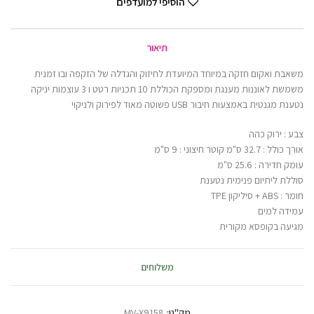
הוסיפי למועדפים
תיאור
משאבת ואקום חזקה במיוחד המיועדת לחיזוק והגדלה של הזקפה ובו זמנית
משמשת לאוננות מענגת ומספקת הכוללת 10 תכניות רטט ו 3 עוצמות יניקה
נטענת מגנטית באמצעות חיבור USB פשוטה מאוד לפירוק ולניקוי
צבע : ירוק כהה
אורך כולל : 32.7 ס"מ קוטר חיצוני : 9 ס"מ
עומק חדירה : 25.6 ס"מ
סוללת ליתיום פנימית נטענת
חומר : ABS + סיליקון TPE
עמידה למים
מגיעה בקופסא מקורית
משלוחים
מק"ט:
MV-X9158