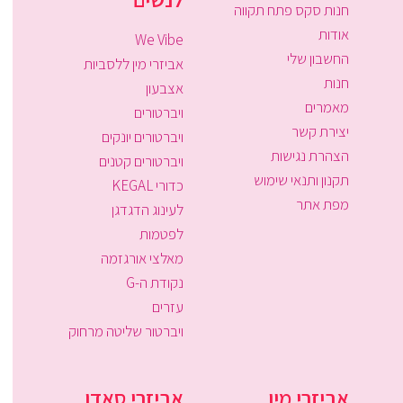
חנות סקס פתח תקווה
אודות
We Vibe
החשבון שלי
אביזרי מין ללסביות
חנות
אצבעון
מאמרים
ויברטורים
יצירת קשר
ויברטורים יונקים
הצהרת נגישות
ויברטורים קטנים
תקנון ותנאי שימוש
כדורי KEGAL
מפת אתר
לעינוג הדגדגן
לפטמות
מאלצי אורגזמה
נקודת ה-G
עזרים
ויברטור שליטה מרחוק
אביזרי מין
אביזרי סאדו