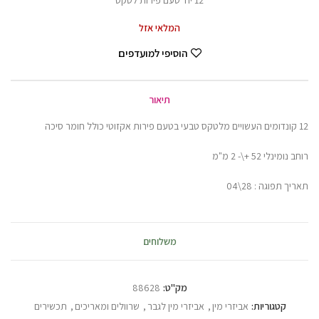
12 יח' טעם פירות לטקס
המלאי אזל
הוסיפי למועדפים
תיאור
12 קונדומים העשויים מלטקס טבעי בטעם פירות אקזוטי כולל חומר סיכה
רוחב נומינלי 52 +\- 2 מ"מ
תאריך תפוגה : 28\04
משלוחים
מק"ט:
88628
קטגוריות:
אביזרי מין
,
אביזרי מין לגבר
,
שרוולים ומאריכים
,
תכשירים