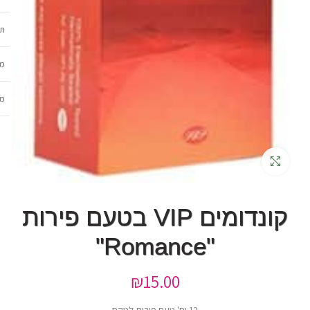
תכ
מש
מב
גדלה
קונדומים VIP בטעם פירות
"Romance"
₪
15.00