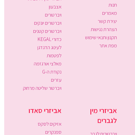
חנות
אצבעון
מאמרים
ויברטורים
יצירת קשר
ויברטורים יונקים
הצהרת נגישות
ויברטורים קטנים
תקנון ותנאי שימוש
כדורי KEGAL
מפת אתר
לעינוג הדגדגן
לפטמות
מאלצי אורגזמה
נקודת ה-G
עזרים
ויברטור שליטה מרחוק
אביזרי מין
אביזרי סאדו
לגברים
אזיקים לסקס
ספנקרים
ויברטורים לגבר