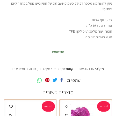
ניתן להשתמש מספר רב של פעמים יושב טוב על הפין ואינו נופל במהלך קיום
יחסי מין
צבע : גוף שחום
אורך כולל : 16 ס"מ
חומר : עור מלאכותי סיליקון TPE
מגיע בשקית אטומה
משלוחים
מק"ט:
MV-X7136
קטגוריות:
אביזרי מין לגבר
,
שרוולים ומאריכים
שתפי ב
מוצרים קשורים
במבצע!
במבצע!