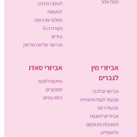
מפת אתר
לעינוג הדגדגן
לפטמות
מאלצי אורגזמה
נקודת ה-G
עזרים
ויברטור שליטה מרחוק
אביזרי מין
אביזרי סאדו
לגברים
אזיקים לסקס
ספנקרים
ויברטורים לגבר
כיסוי עיניים
טבעות זקפה והשהייה
טבעות רטט
אביזרים לאוננות
משאבות פין ואקום
פלאשלייט