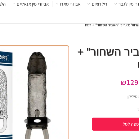
רי מין לגבר
דילדואים
אביזרי סאדו
אביזרי מין אנאליים
הלב
רוול מאריך "האביר השחור" + רטט
יר השחור" +
₪
129
סיליקון
ספה לסל