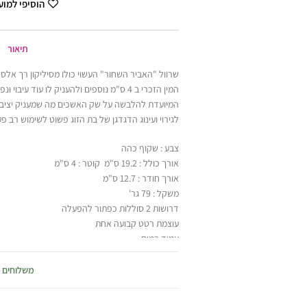
הוסיפי למו
תיאור
שרוול "האביר השחור" העשוי כולו מסיליקון רך אלס
המין הזכרי ב 4 ס"מ נוספים ולהעניק לו עוד ע
המיועדת להלבשה על שק האשכים מה שמעניק יציבות
לגירוי ועינוג הדגדגן של בת הזוג פשוט לשימוש רב פע
צבע : שקוף כהה
אורך כולל : 19.2 ס"מ קוטר : 4 ס"מ
אורך חודר : 12.7 ס"מ
משקל : 79 גר'
דרושות 2 סוללות כפתור להפעלה
עוצמת רטט קבועה אחת
עמיד במים
חומר : סיליקון
מגיע בקופסת קרטון מקורית
משלוחים