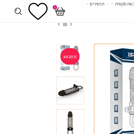
שה סקסית
תכשירים
0
במבצע!