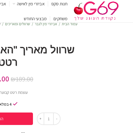
חנות סקס
אביזרי מין לאישה
אביז
משחקים
מבצעי החודש
עמוד הבית
אביזרי מין לגבר
שרוולים ומאריכים
ש
שרוול מאריך "האב
רטט
.00
₪
189.00
עוצמת רטט קבועה 
4 במלאי
הו