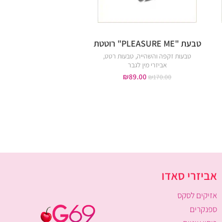
טבעת "PLEASURE ME" רוטטת
שרוול חרוזים מסילי
טבעות זקפה והשהייה
,
טבעות רטט
,
שרוולים ומאריכים
,
אביזרי מ
אביזרי מין לגבר
₪
29.00
₪
40.00
₪
89.00
₪
170.00
אביזרי סאדו
אזיקים לסקס
ספנקרים