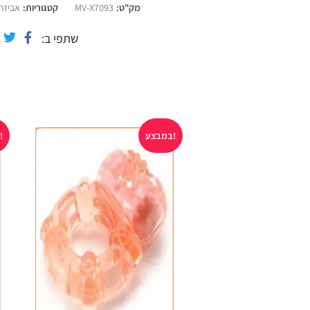
מק"ט:
MV-X7093
קטגוריות:
אביזרי
שתפי ב
במבצע!
במבצע!