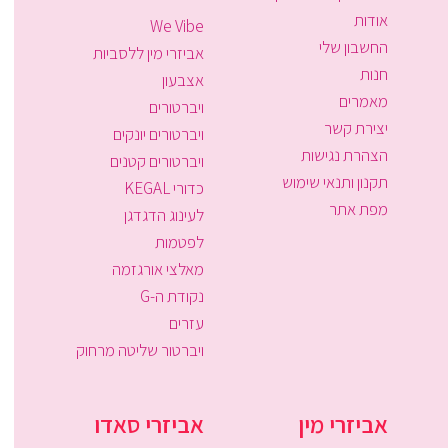
אודות
We Vibe
החשבון שלי
אביזרי מין ללסביות
חנות
אצבעון
מאמרים
ויברטורים
יצירת קשר
ויברטורים יונקים
הצהרת נגישות
ויברטורים קטנים
תקנון ותנאי שימוש
כדורי KEGAL
מפת אתר
לעינוג הדגדגן
לפטמות
מאלצי אורגזמה
נקודת ה-G
עזרים
ויברטור שליטה מרחוק
אביזרי מין
אביזרי סאדו