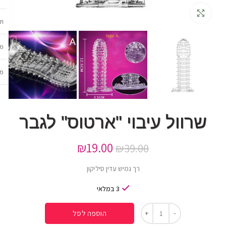
גדלה
תכ
מש
מב
שרוול עיבוי "ארטוס" לגבר
₪
19.00
₪
39.00
רך גמיש עדין סיליקון
3 במלאי
הוספה לסל