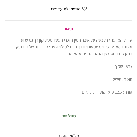
הוסיפי למועדפים
תיאור
שרוול המיועד להלבשה על איבר המין הזכרי העשוי מסיליקון רך גמיש ועדין
מאוד המעניק עיבוי משמעותי ובכך גורם למילוי ולגירוי טוב יותר של הנרתיק
בזמן קיום יחסי מין והנאה הדדית מושלמת
צבע : שקוף
חומר : סיליקון
אורך : 12.5 ס"מ קוטר : 3.5 ס"מ
משלוחים
מק"ט:
E080A