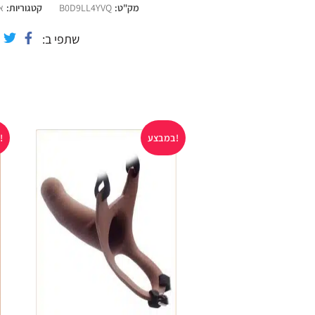
השיא של נשים נטען באמצעות חיבור USB
מק"ט:
B0D9LL4YVQ
קטגוריות:
א
צבע : שחור
אורך כולל : 13 ס"מ אורך חודר : 9 ס"מ
שתפי ב
קוטר כולל : 5 ס"מ קוטר פנימי : 3.5 ס"מ
סוללת ליתיום פנימית נטענת
עמיד 100% במים
במבצע!
במבצע!