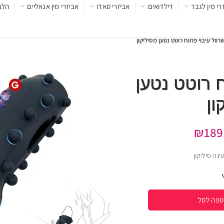
רי מין לגבר
דילדואים
אביזרי סאדו
אביזרי מין אנאליים
הלב
רוול עיבוי פתוח רוטט נטען מסיליקון
ח רוטט נטען
ון
₪
189
ספה לסל