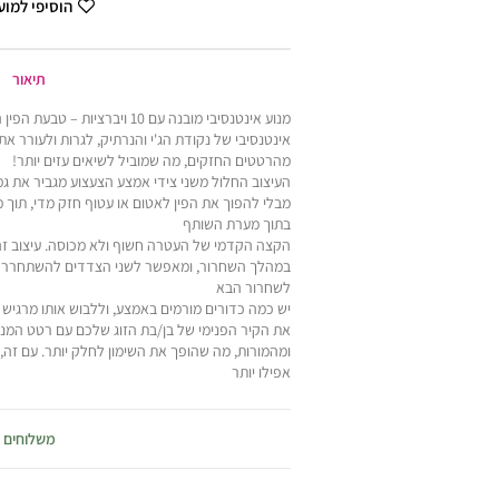
הוסיפי למו
תיאור
אינטנסיבי של נקודת הג'י והנרתיק, לגרות ולעורר את
מהרטטים החזקים, מה שמוביל לשיאים עזים יותר!
העיצוב החלול משני צידי אמצע הצעצוע מגביר את ג
מבלי להפוך את הפין לאטום או עטוף חזק מדי, תוך 
בתוך מערת השותף
הקצה הקדמי של העטרה חשוף ולא מכוסה. עיצוב זה
במהלך השחרור, ומאפשר לשני הצדדים להשתחרר בח
לשחרור הבא
יש כמה כדורים מורמים באמצע, וללבוש אותו מרגיש כ
את הקיר הפנימי של בן/בת הזוג שלכם עם רטט המנו
ומהמורות, מה שהופך את השימון לחלק יותר. עם ז
אפילו יותר
מאחור טבעת פין שעושה עבודה נהדרת בשמירה על ה
לגדול יותר, חזק יותר ומחזיק מעמד זמן רב יותר
משלוחים
העיצוב ללא תפרים מבטיח התאמה צמודה ובטוחה, א