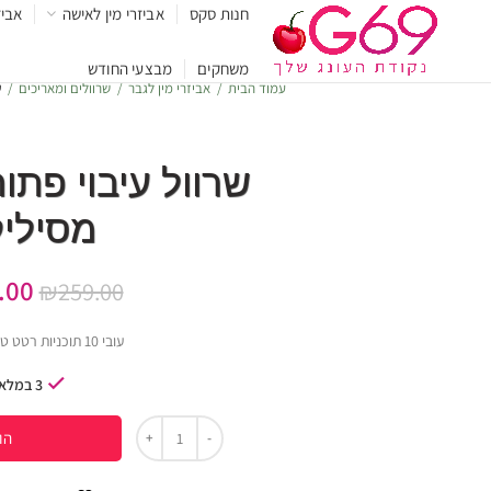
חנות סקס
אביזרי מין לאישה
אביז
משחקים
מבצעי החודש
עמוד הבית
אביזרי מין לגבר
שרוולים ומאריכים
ש
שרוול עיבוי פתו
מסיליק
.00
₪
259.00
עובי 10 תוכניות רטט טעינה סיליקון
3 במלאי
הו