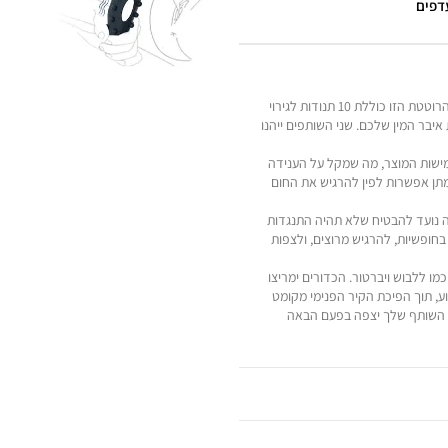
עדפים
מנוע אינטנסיבי מובנה עם 10 ויברציות – טבעת הפין הרוטטת הזו כוללת 10 תנודות לגירוי
 איבר המין שלכם. שני השותפים ייהנו
מישות המוצר, מה שמקל על הענידה
מתן אפשרות לפין להרגיש את החום
 נועד להבטיח שלא תהיה התנגדות
ופשיות, להרגיש מרוצים, ולצפות
מו ללבוש ויברטור. הכדורים ימריצו
ע, תוך הפיכת הקיר הפנימי מקומט
ה, השותף שלך יצפה בפעם הבאה
צעצוע במקום תוך כדי הפין שלך
שרוול הזין לוקח את ההנאה שלך לשלב הבא על ידי הגדלת היקף הפין שלך ב-34%.
פילו בזמן דחיפה נמרצת. כלי הדם
החזקים נועדו למקד במדויק את נקודת הג'י או נקודת P כדי למקסם את ההנאה בנקודות