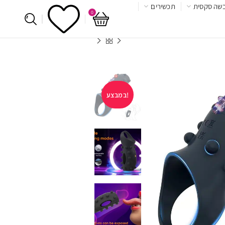
שה סקסית
תכשירים
0
במבצע!