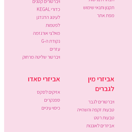
ויברטורים קטנים
תקנון ותנאי שימוש
כדורי KEGAL
מפת אתר
לעינוג הדגדגן
לפטמות
מאלצי אורגזמה
נקודת ה-G
עזרים
ויברטור שליטה מרחוק
אביזרי מין
אביזרי סאדו
לגברים
אזיקים לסקס
ספנקרים
ויברטורים לגבר
כיסוי עיניים
טבעות זקפה והשהייה
טבעות רטט
אביזרים לאוננות