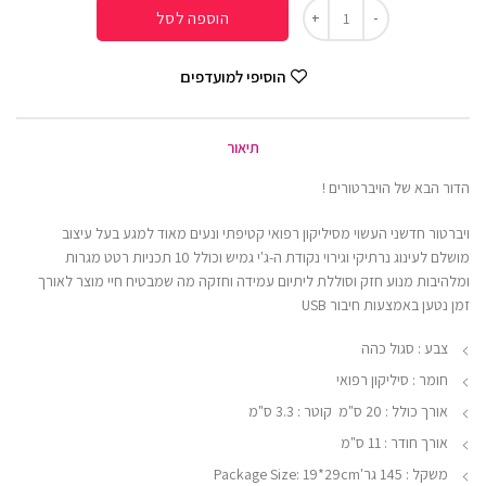
הוספה לסל
הוסיפי למועדפים
תיאור
הדור הבא של הויברטורים !
ויברטור חדשני העשוי מסיליקון רפואי קטיפתי ונעים מאוד למגע בעל עיצוב
מושלם לעינוג נרתיקי וגירוי נקודת ה-ג'י גמיש וכולל 10 תכניות רטט מגרות
ומלהיבות מנוע חזק וסוללת ליתיום עמידה וחזקה מה שמבטיח חיי מוצר לאורך
זמן נטען באמצעות חיבור USB
צבע : סגול כהה
חומר : סיליקון רפואי
אורך כולל : 20 ס"מ קוטר : 3.3 ס"מ
אורך חודר : 11 ס"מ
משקל : 145 גר'Package Size: 19*29cm