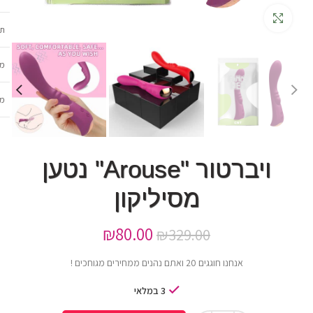
גדלה
תכ
מש
מב
ויברטור "Arouse" נטען
מסיליקון
₪
80.00
₪
329.00
אנחנו חוגגים 20 ואתם נהנים ממחירים מגוחכים !
3 במלאי