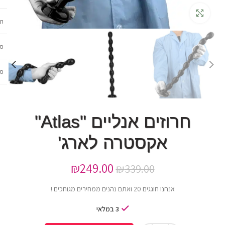
גדלה
תכ
מש
מב
חרוזים אנליים "Atlas"
אקסטרה לארג'
₪
249.00
₪
339.00
אנחנו חוגגים 20 ואתם נהנים ממחירים מגוחכים !
3 במלאי