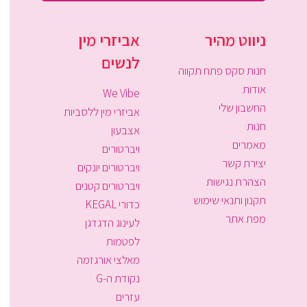
ניווט מהיר
אביזרי מין
לנשים
חנות סקס פתח תקווה
אודות
We Vibe
החשבון שלי
אביזרי מין ללסביות
חנות
אצבעון
מאמרים
ויברטורים
יצירת קשר
ויברטורים יונקים
הצהרת נגישות
ויברטורים קטנים
תקנון ותנאי שימוש
כדורי KEGAL
מפת אתר
לעינוג הדגדגן
לפטמות
מאלצי אורגזמה
נקודת ה-G
עזרים