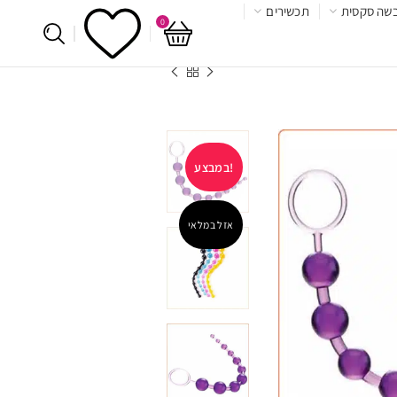
שה סקסית
תכשירים
0
במבצע!
אזל במלאי