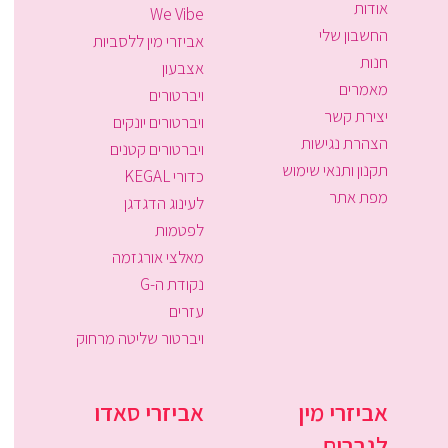
אודות
We Vibe
החשבון שלי
אביזרי מין ללסביות
חנות
אצבעון
מאמרים
ויברטורים
יצירת קשר
ויברטורים יונקים
הצהרת נגישות
ויברטורים קטנים
תקנון ותנאי שימוש
כדורי KEGAL
מפת אתר
לעינוג הדגדגן
לפטמות
מאלצי אורגזמה
נקודת ה-G
עזרים
ויברטור שליטה מרחוק
אביזרי מין
אביזרי סאדו
לגברים