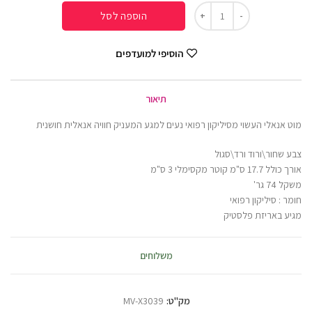
הוספה לסל
הוסיפי למועדפים
תיאור
מוט אנאלי העשוי מסיליקון רפואי נעים למגע המעניק חוויה אנאלית חושנית
צבע שחור\ורוד ורד\סגול
אורך כולל 17.7 ס"מ קוטר מקסימלי 3 ס"מ
משקל 74 גר'
חומר : סיליקון רפואי
מגיע באריזת פלסטיק
משלוחים
מק"ט:
MV-X3039