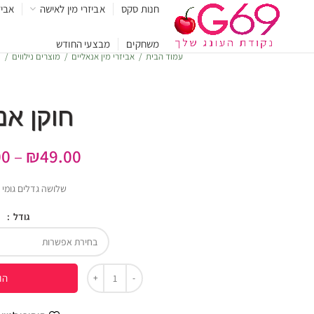
חנות סקס
אביזרי מין לאישה
אביז
משחקים
מבצעי החודש
עמוד הבית
אביזרי מין אנאליים
מוצרים נילווים
ח
חוקן אנ
00
–
₪
49.00
שלושה גדלים גומי
גודל
הו