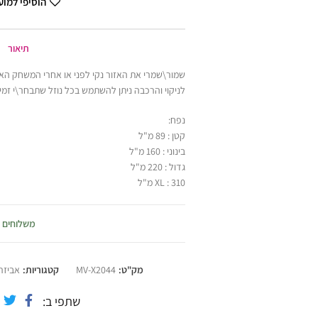
הוסיפי למו
תיאור
שמור\שמרי את האזור נקי לפני או אחרי המשחק הא
לניקוי והרכבה ניתן להשתמש בכל נוזל שתבחר\י זמי
נפח:
קטן : 89 מ"ל
בינוני : 160 מ"ל
גדול : 220 מ"ל
XL : 310 מ"ל
משלוחים
מק"ט:
MV-X2044
קטגוריות:
אביזרי
שתפי ב