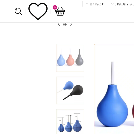
שה סקסית
תכשירים
0