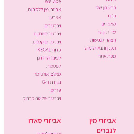
We Vibe
החשבון שלי
אביזרי מין ללסביות
חנות
אצבעון
מאמרים
ויברטורים
יצירת קשר
ויברטורים יונקים
הצהרת נגישות
ויברטורים קטנים
תקנון ותנאי שימוש
כדורי KEGAL
מפת אתר
לעינוג הדגדגן
לפטמות
מאלצי אורגזמה
נקודת ה-G
עזרים
ויברטור שליטה מרחוק
אביזרי מין
אביזרי סאדו
לגברים
אזיקים לסקס