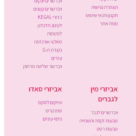
ויברטורים יונקים
הצהרת נגישות
ויברטורים קטנים
תקנון ותנאי שימוש
כדורי KEGAL
מפת אתר
לעינוג הדגדגן
לפטמות
מאלצי אורגזמה
נקודת ה-G
עזרים
ויברטור שליטה מרחוק
אביזרי מין
אביזרי סאדו
לגברים
אזיקים לסקס
ספנקרים
ויברטורים לגבר
כיסוי עיניים
טבעות זקפה והשהייה
טבעות רטט