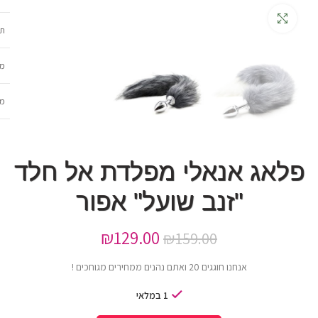
גדלה
תכ
מש
מב
פלאג אנאלי מפלדת אל חלד
"זנב שועל" אפור
₪
129.00
₪
159.00
אנחנו חוגגים 20 ואתם נהנים ממחירים מגוחכים !
1 במלאי