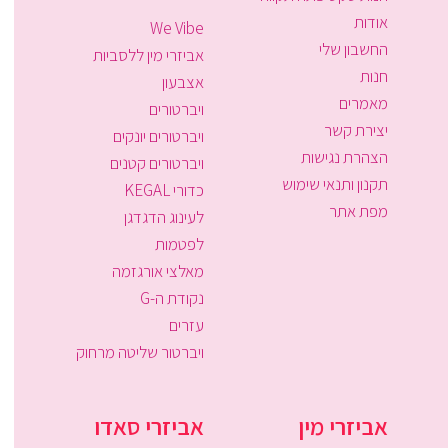
אודות
We Vibe
החשבון שלי
אביזרי מין ללסביות
חנות
אצבעון
מאמרים
ויברטורים
יצירת קשר
ויברטורים יונקים
הצהרת נגישות
ויברטורים קטנים
תקנון ותנאי שימוש
כדורי KEGAL
מפת אתר
לעינוג הדגדגן
לפטמות
מאלצי אורגזמה
נקודת ה-G
עזרים
ויברטור שליטה מרחוק
אביזרי מין
אביזרי סאדו