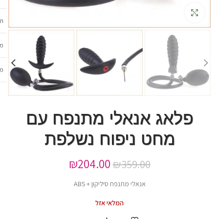
גדלה
תכ
מש
מב
פלאג אנאלי מתנפח עם
מחט ניפוח נשלפת
₪
204.00
₪
359.00
אנאלי מתנפח סיליקון + ABS
המלאי אזל