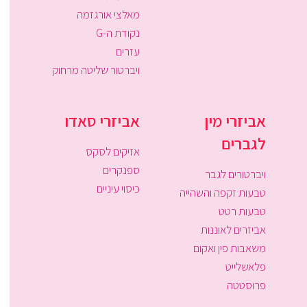
מאלצי אורגזמה
נקודת ה-G
עזרים
ויברטור שליטה מרחוק
אביזרי מין
אביזרי סאדו
לגברים
אזיקים לסקס
ספנקרים
ויברטורים לגבר
כיסוי עיניים
טבעות זקפה והשהייה
טבעות רטט
אביזרים לאוננות
משאבות פין ואקום
פלאשלייט
פרוסטטה