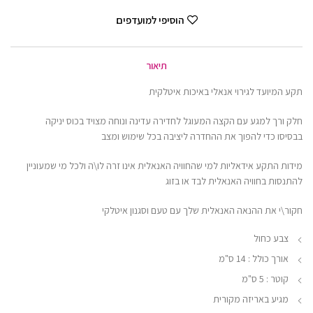
הוסיפי למועדפים
תיאור
תקע המיועד לגירוי אנאלי באיכות איטלקית
חלק ורך למגע עם הקצה המעוגל לחדירה עדינה ונוחה מצויד בכוס יניקה
בבסיסו כדי להפוך את ההחדרה ליציבה בכל שימוש ומצב
מידות התקע אידאליות למי שהחוויה האנאלית אינו זרה לו\ה ולכל מי שמעוניין
להתנסות בחוויה האנאלית לבד או בזוג
חקור\י את ההנאה האנאלית שלך עם טעם וסגנון איטלקי
צבע כחול
אורך כולל : 14 ס"מ
קוטר : 5 ס"מ
מגיע באריזה מקורית