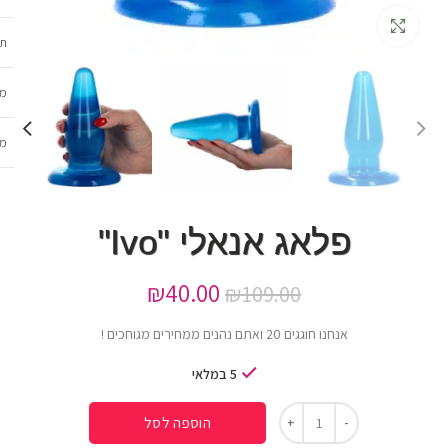
גדלה
תכ
מש
מב
פלאג אנאלי "Ivo"
₪
40.00
₪
109.00
אנחנו חוגגים 20 ואתם נהנים ממחירים מגוחכים !
5 במלאי
הוספה לסל