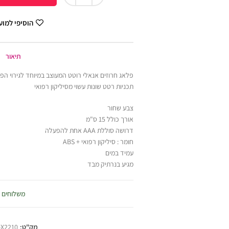
הוסיפי למו
תיאור
תכניות רטט שונות עשוי מסיליקון רפואי
צבע שחור
אורך כולל 15 ס"מ
דרושה סוללת AAA אחת להפעלה
חומר : סיליקון רפואי + ABS
עמיד במים
מגיע בנרתיק מבד
משלוחים
מק"ט:
-X2210