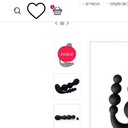
שה סקסית
תכשירים
0
במבצע!