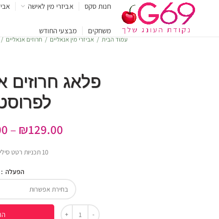
חנות סקס
אביזרי מין לאישה
אביז
משחקים
מבצעי החודש
עמוד הבית
אביזרי מין אנאליים
חרוזים אנאליים
פלאג חרוזים א
לפרוסט
00
–
₪
129.00
10 תכניות רטט סיליקון רפואי
הפעלה
הו