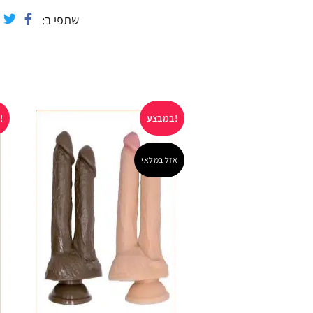
שתפי ב
במבצע!
במבצע!
אזל במלאי