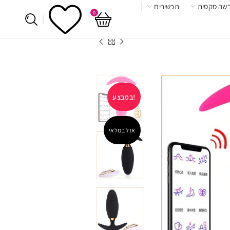
שה סקסית
תכשירים
0
במבצע!
אזל במלאי