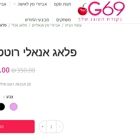
חנות סקס
אביזרי מין לאישה
אביז
משחקים
מבצעי החודש
עמוד הבית
אביזרי מין אנאליים
פלאג אנלי
פלאג
פלאג אנאלי רוטט
.00
₪
350.00
10 תכניות רטט סיליקון רפואי
צבע
הו