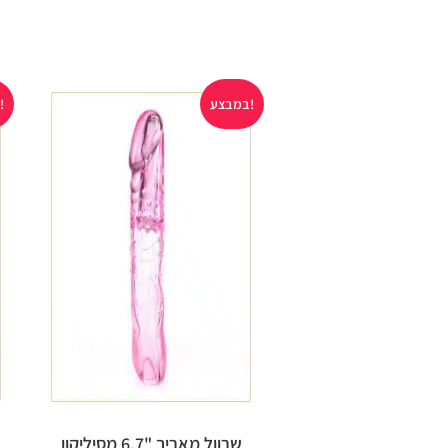
במבצע!
במבצע!
שרוול מאריך "6.7 מסיליקון