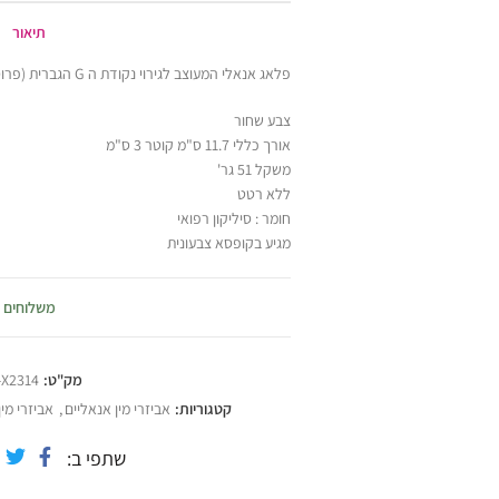
תיאור
פלאג אנאלי המעוצב לגירוי נקודת ה G הגברית (פרוסטטה) עשוי מסיליקון רפואי
צבע שחור
אורך כללי 11.7 ס"מ קוטר 3 ס"מ
משקל 51 גר'
ללא רטט
חומר : סיליקון רפואי
מגיע בקופסא צבעונית
משלוחים
מק"ט:
-X2314
קטגוריות:
אביזרי מין אנאליים
,
אביזרי מין
שתפי ב