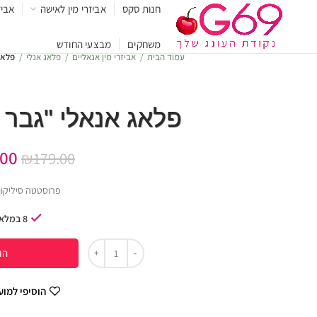
חנות סקס
אביזרי מין לאישה
אביז
משחקים
מבצעי החודש
עמוד הבית
אביזרי מין אנאליים
פלאג אנלי
פלאג
פלאג אנאלי "גבר ג
.00
₪
179.00
פרוסטטה סיליקון 
8 במלאי
הו
הוסיפי למו