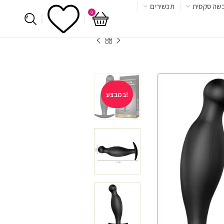
שה סקסית
תכשירים
0
במבצע!