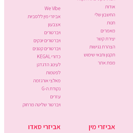
אודות
We Vibe
החשבון שלי
אביזרי מין ללסביות
חנות
אצבעון
מאמרים
ויברטורים
יצירת קשר
ויברטורים יונקים
הצהרת נגישות
ויברטורים קטנים
תקנון ותנאי שימוש
כדורי KEGAL
מפת אתר
לעינוג הדגדגן
לפטמות
מאלצי אורגזמה
נקודת ה-G
עזרים
ויברטור שליטה מרחוק
אביזרי מין
אביזרי סאדו