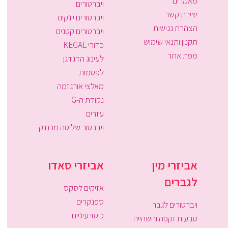
מאמרים
ויברטורים
יצירת קשר
ויברטורים יונקים
הצהרת נגישות
ויברטורים קטנים
תקנון ותנאי שימוש
כדורי KEGAL
מפת אתר
לעינוג הדגדגן
לפטמות
מאלצי אורגזמה
נקודת ה-G
עזרים
ויברטור שליטה מרחוק
אביזרי מין
אביזרי סאדו
לגברים
אזיקים לסקס
ספנקרים
ויברטורים לגבר
כיסוי עיניים
טבעות זקפה והשהייה