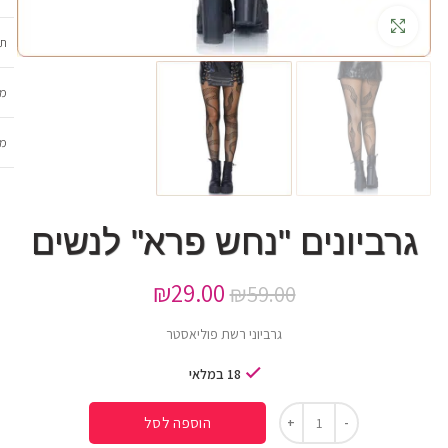
גדלה
תכ
מש
מב
גרביונים "נחש פרא" לנשים
₪
29.00
₪
59.00
גרביוני רשת פוליאסטר
18 במלאי
הוספה לסל