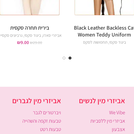
Black Leather Backless Ca
בירית תחרה סקסית
Women Teddy Uniform
אביזרי סאדו
,
ביגוד סקסי
,
גרביונים סקסיי
ביגוד סקסי
,
תחפושות לסקס
9.00
₪
₪
29.00
אביזרי מין לנשים
אביזרי מין לגברים
We Vibe
ויברטורים לגבר
אביזרי מין ללסביות
טבעות זקפה והשהייה
אצבעון
טבעות רטט