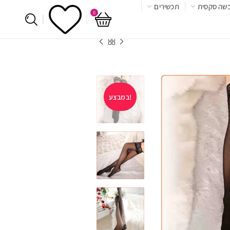
שה סקסית
תכשירים
0
במבצע!