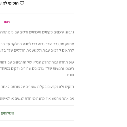
הוסיפי למו
תיאור
גרביוני ירכונים סקסיים איכותיים ודקים עם טופ תח
מחזיק את גרב הירך גבוה כדי למנוע החלקה עד הברכ
להתאים לירכיים עבות ולקשט את הרגליים שלך בדוג
טופ תחרה גבוה לחלק העליון של הגרביונים עם דפוסי
העצמי והנשיות שלך. גרביונים שחורים ודקים במיוח
ונוחים
חזקים ולא נקרעים בקלות שומרים על צורתם לאחר 
אם אתה מחפש איזו מתנה מיוחדת לנשים או לאישה אה
אופציה נהדרת ניתן לשלב עם ביריות או הלבשה תחת
משלוחים
מידה : One size