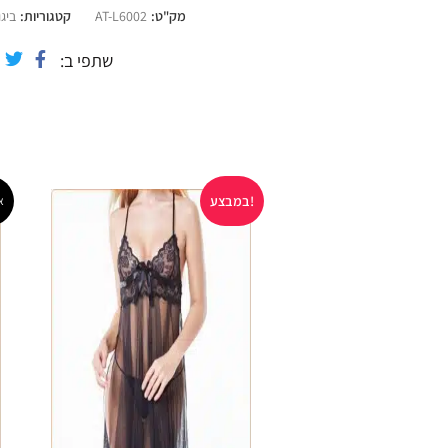
צבע : שחור\לבן
מק"ט:
AT-L6002
קטגוריות:
ביג
שתפי ב
במבצע!
א