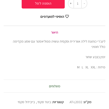
הוספה לסל
הוסיפי למועדפים
תיאור
לינג'רי כותונת לילה אוורירית וסקסית עשויה מפוליאסטר עם שסע מקדימה
כולל חוטיני
זמין בצבע שחור
מידות : M L XL XXL
משלוחים
מק"ט:
AT-L2032
קטגוריות:
ביגוד סקסי
,
בייבידול סקסי