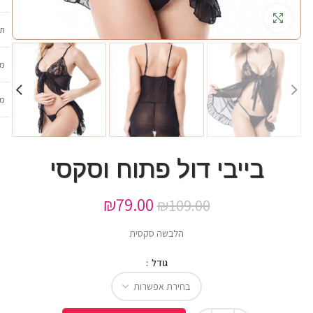
גדלה
תכ
מש
מב
בייבי דול פתוח וסקסי
₪
79.00
₪
109.00
הלבשה סקסית
גודל