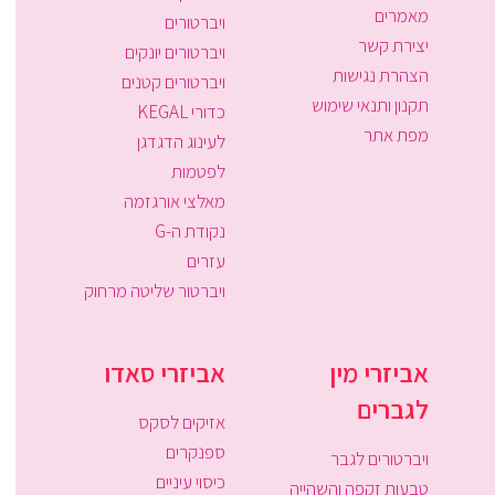
מאמרים
ויברטורים
יצירת קשר
ויברטורים יונקים
הצהרת נגישות
ויברטורים קטנים
תקנון ותנאי שימוש
כדורי KEGAL
מפת אתר
לעינוג הדגדגן
לפטמות
מאלצי אורגזמה
נקודת ה-G
עזרים
ויברטור שליטה מרחוק
אביזרי מין
אביזרי סאדו
לגברים
אזיקים לסקס
ספנקרים
ויברטורים לגבר
כיסוי עיניים
טבעות זקפה והשהייה