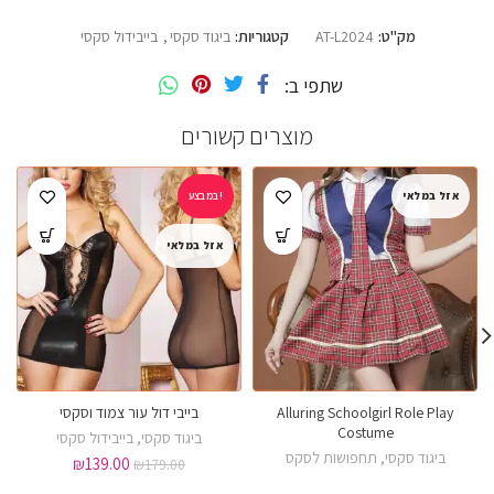
מק"ט:
AT-L2024
קטגוריות:
ביגוד סקסי
,
בייבידול סקסי
שתפי ב
מוצרים קשורים
אזל במלאי
במבצע!
אזל במלאי
Alluring Schoolgirl Role Play
בייבי דול עור צמוד וסקסי
Costume
ביגוד סקסי
,
בייבידול סקסי
ביגוד סקסי
,
תחפושות לסקס
₪
139.00
₪
179.00