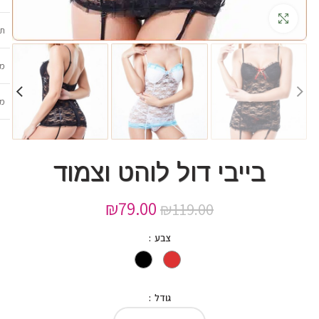
גדלה
תכ
מש
מב
בייבי דול לוהט וצמוד
₪
79.00
₪
119.00
צבע
גודל