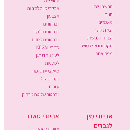
We Vibe
החשבון שלי
אביזרי מין ללסביות
חנות
אצבעון
מאמרים
ויברטורים
יצירת קשר
ויברטורים יונקים
הצהרת נגישות
ויברטורים קטנים
תקנון ותנאי שימוש
כדורי KEGAL
מפת אתר
לעינוג הדגדגן
לפטמות
מאלצי אורגזמה
נקודת ה-G
עזרים
ויברטור שליטה מרחוק
אביזרי מין
אביזרי סאדו
לגברים
אזיקים לסקס