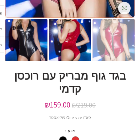
גדלה
תכ
מש
מב
בגד גוף מבריק עם רוכסן
קדמי
₪
159.00
₪
219.00
סאדו One size פוליאסטר
צבע