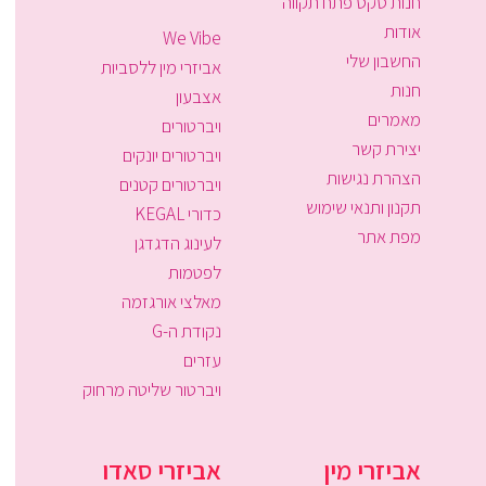
חנות סקס פתח תקווה
אודות
We Vibe
החשבון שלי
אביזרי מין ללסביות
חנות
אצבעון
מאמרים
ויברטורים
יצירת קשר
ויברטורים יונקים
הצהרת נגישות
ויברטורים קטנים
תקנון ותנאי שימוש
כדורי KEGAL
מפת אתר
לעינוג הדגדגן
לפטמות
מאלצי אורגזמה
נקודת ה-G
עזרים
ויברטור שליטה מרחוק
אביזרי מין
אביזרי סאדו