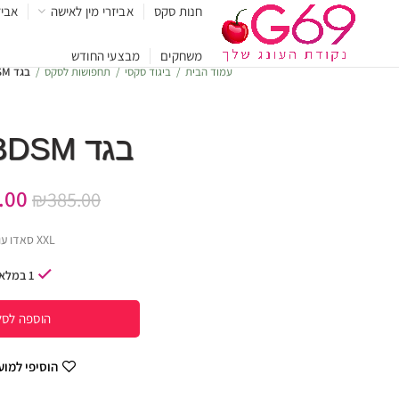
חנות סקס
אביזרי מין לאישה
אביז
משחקים
מבצעי החודש
עמוד הבית
ביגוד סקסי
תחפושות לסקס
בגד BDSM מעור
בגד BDSM מעור
.00
₪
385.00
XXL סאדו עור
1 במלאי
הוספה לסל
הוסיפי למו