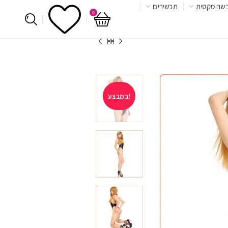
שה סקסית
תכשירים
0
במבצע!