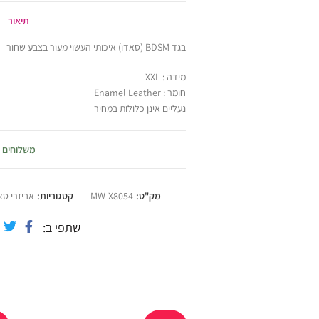
תיאור
בגד BDSM (סאדו) איכותי העשוי מעור בצבע שחור
מידה : XXL
חומר : Enamel Leather
נעליים אינן כלולות במחיר
משלוחים
מק"ט:
MW-X8054
קטגוריות:
אביזרי סא
שתפי ב