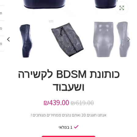
גדלה
תכ
מש
מב
כותונת BDSM לקשירה
ושעבוד
₪
439.00
₪
619.00
אנחנו חוגגים 20 ואתם נהנים ממחירים מגוחכים !
1 במלאי