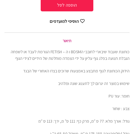
הוספה לסל
הוסיפי למועדפים
תיאור
כותונת שעבוד שיבארי לחובבי הBDSM ו ה – FETISH הגורמת לעבד או לשפחה
הגבלת תנועה בפלג גוף עליון על ידי הצמדה מוחלטת של הידיים לצידי הגוף
הידוק הכותונת לגוף מתבצע באמצעות שרוכים בצדו האחורי של הבגד
שימוש במוצר זה יגרום לך לתענוג שונה ומלהיב
חומר: עור PU
צבע : שחור
גודל: אורך מלא: 77 ס "מ, פרק כף: 111 ס" מ, ירך: 113 ס "מ
גודל l:
חליפה
גובה 175-185 ס "מ, משקל 65-80 ק" ג