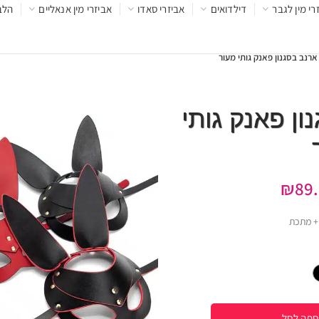
רי מין לגבר
דילדואים
אביזרי סאדו
אביזרי מין אנאליים
הלב
רנב בסגנון פאנק גותי מעור
ן פאנק גותי
₪
89
ספה לסל