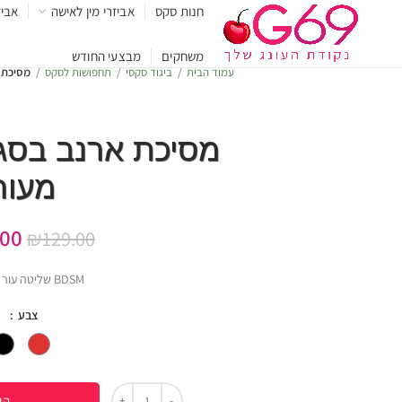
חנות סקס
אביזרי מין לאישה
אביז
משחקים
מבצעי החודש
עמוד הבית
ביגוד סקסי
תחפושות לסקס
מסיכת א
מסיכת ארנב בסגנו
מעור
.00
₪
129.00
BDSM שליטה עור + מתכת
צבע
הו