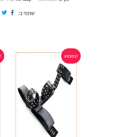
שתפי ב
במבצע!
במבצע!