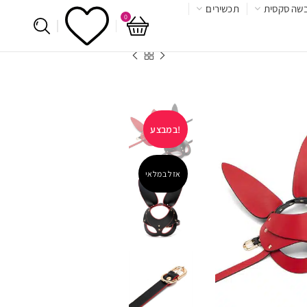
שה סקסית
תכשירים
0
במבצע!
אזל במלאי