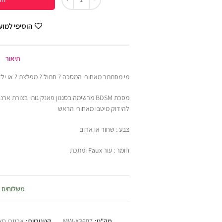
הוסיפי למו
תיאור
מי מסתתר מאחורי המסכה ? חתול ? מפלצת ? או ילד
מסכת BDSM מרשימה בסגנון פאנק גותי בצורת
להידוק מיטבי מאחורי הראש
צבע : שחור או אדום
חומר : עור Faux ומתכת
משלוחים
מק"ט:
MW-X3607
קטגוריות:
אביזרי סא