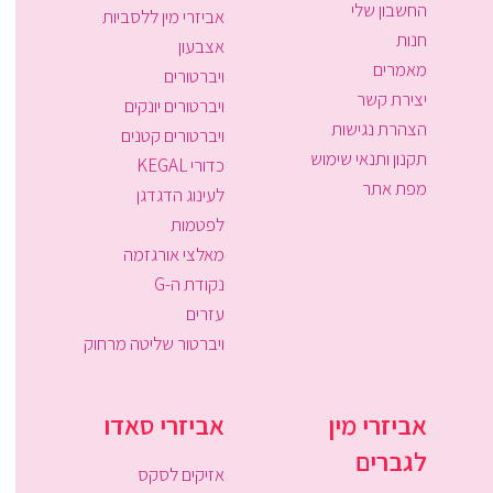
החשבון שלי
אביזרי מין ללסביות
חנות
אצבעון
מאמרים
ויברטורים
יצירת קשר
ויברטורים יונקים
הצהרת נגישות
ויברטורים קטנים
תקנון ותנאי שימוש
כדורי KEGAL
מפת אתר
לעינוג הדגדגן
לפטמות
מאלצי אורגזמה
נקודת ה-G
עזרים
ויברטור שליטה מרחוק
אביזרי מין
אביזרי סאדו
לגברים
אזיקים לסקס