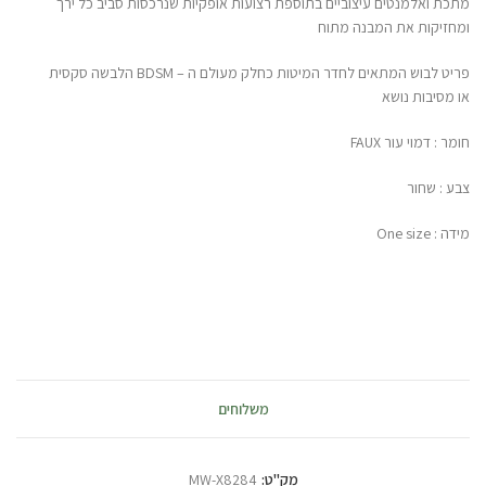
מתכת ואלמנטים עיצוביים בתוספת רצועות אופקיות שנרכסות סביב כל ירך
ומחזיקות את המבנה מתוח
פריט לבוש המתאים לחדר המיטות כחלק מעולם ה – BDSM הלבשה סקסית
או מסיבות נושא
חומר : דמוי עור FAUX
צבע : שחור
מידה : One size
משלוחים
מק"ט:
MW-X8284