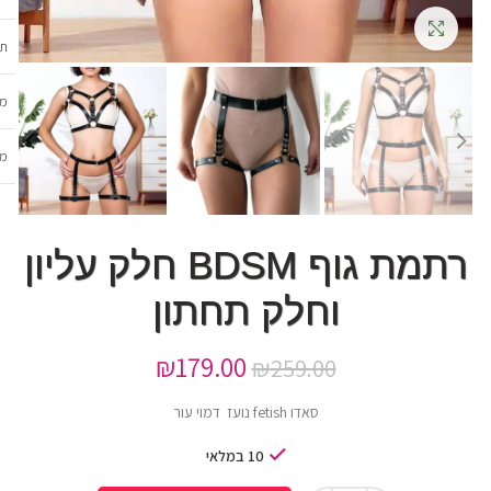
גדלה
תכ
מש
מב
רתמת גוף BDSM חלק עליון
וחלק תחתון
₪
179.00
₪
259.00
סאדו fetish נועז דמוי עור
10 במלאי