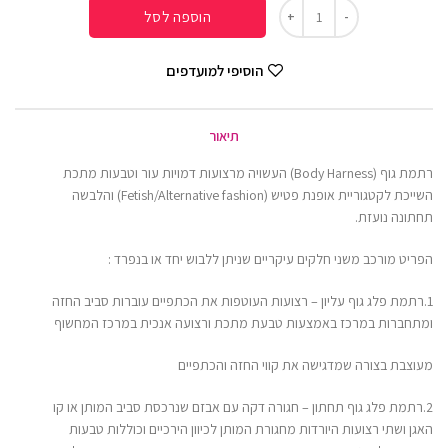
הוספה לסל
הוסיפי למועדפים
תיאור
רתמת גוף (Body Harness) העשויה מרצועות דמויות עור וטבעות מתכת
השייכת לקטגוריית אופנת פטיש (Fetish/Alternative fashion) והלבשה
תחתונה נועזת.
הפריט מורכב משני חלקים עיקריים שניתן ללבוש יחד או בנפרד :
1.רתמת פלג גוף עליון – רצועות העוטפות את הכתפיים עוברות סביב החזה
ומתחברות במרכז באמצעות טבעת מתכת ורצועה אנכית במרכז המחשוף
מעוצבת בצורה שמדגישה את קווי החזה והכתפיים
2.רתמת פלג גוף תחתון – חגורה דקה עם אבזם שנרכסת סביב המותן או קו
האגן ושתי רצועות היורדות מחגורת המותן לכיוון הירכיים וכוללות טבעות