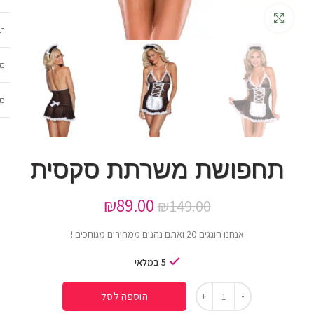
גדלה
תכ
מש
מב
תחפושת משרתת סקסית
₪
89.00
₪
149.00
אנחנו חוגגים 20 ואתם נהנים ממחירים מגוחכים !
5 במלאי
הוספה לסל