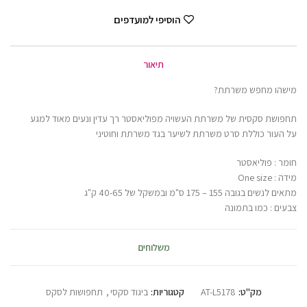
הוסיפי למועדפים
תיאור
מישהו מחפש משרתת?
תחפושת סקסית של משרתת העשויה מפוליאסטר רך עדין ונעים מאוד למגע
על העור כוללת סרט משרתת לשיער בגד משרתת וחוטיני
חומר : פוליאסטר
מידה : One size
מתאים לנשים בגובה 155 – 175 ס"מ ובמשקל של 40-65 ק"ג
צבעים : כמו בתמונה
משלוחים
מק"ט:
AT-L5178
קטגוריות:
ביגוד סקסי
,
תחפושות לסקס