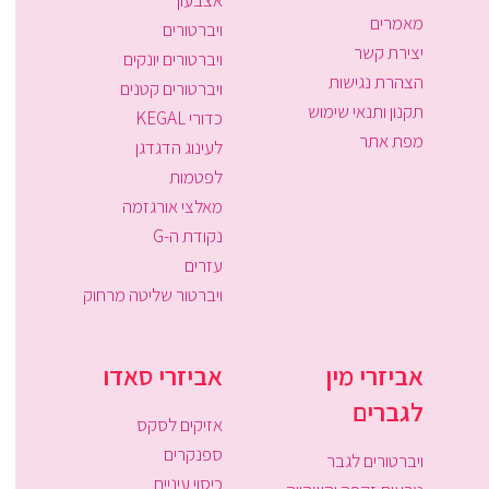
אצבעון
מאמרים
ויברטורים
יצירת קשר
ויברטורים יונקים
הצהרת נגישות
ויברטורים קטנים
תקנון ותנאי שימוש
כדורי KEGAL
מפת אתר
לעינוג הדגדגן
לפטמות
מאלצי אורגזמה
נקודת ה-G
עזרים
ויברטור שליטה מרחוק
אביזרי מין
אביזרי סאדו
לגברים
אזיקים לסקס
ספנקרים
ויברטורים לגבר
כיסוי עיניים