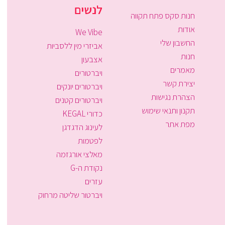
לנשים
חנות סקס פתח תקווה
אודות
We Vibe
החשבון שלי
אביזרי מין ללסביות
חנות
אצבעון
מאמרים
ויברטורים
יצירת קשר
ויברטורים יונקים
הצהרת נגישות
ויברטורים קטנים
תקנון ותנאי שימוש
כדורי KEGAL
מפת אתר
לעינוג הדגדגן
לפטמות
מאלצי אורגזמה
נקודת ה-G
עזרים
ויברטור שליטה מרחוק