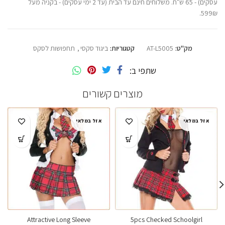
עסקים) - 65 ש"ח. משלוחים חינם עד הבית (עד 2 ימי עסקים) - בקניה מעל
599₪.
מק"ט:
AT-L5005
קטגוריות:
ביגוד סקסי
,
תחפושות לסקס
שתפי ב
מוצרים קשורים
אזל במלאי
אזל במלאי
Attractive Long Sleeve
5pcs Checked Schoolgirl