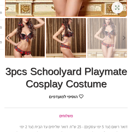
גדלה
תכ
מש
מב
3pcs Schoolyard Playmate
Cosplay Costume
הוסיפי למועדפים
משלוחים
דואר רשום (עד 5 ימי עסקים) - 25 ש"ח. דואר שליחים עד הבית (עד 2 ימי