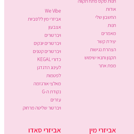
חנות סקס פתח תקווה
אודות
We Vibe
החשבון שלי
אביזרי מין ללסביות
חנות
אצבעון
מאמרים
ויברטורים
יצירת קשר
ויברטורים יונקים
הצהרת נגישות
ויברטורים קטנים
תקנון ותנאי שימוש
כדורי KEGAL
מפת אתר
לעינוג הדגדגן
לפטמות
מאלצי אורגזמה
נקודת ה-G
עזרים
ויברטור שליטה מרחוק
אביזרי מין
אביזרי סאדו