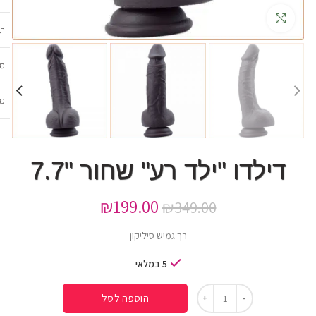
גדלה
תכ
מש
מב
דילדו "ילד רע" שחור "7.7
₪
199.00
₪
349.00
רך גמיש סיליקון
5 במלאי
הוספה לסל