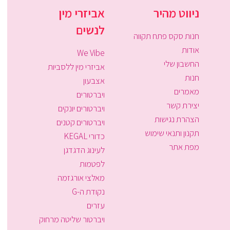
ניווט מהיר
אביזרי מין
לנשים
חנות סקס פתח תקווה
אודות
We Vibe
החשבון שלי
אביזרי מין ללסביות
חנות
אצבעון
מאמרים
ויברטורים
יצירת קשר
ויברטורים יונקים
הצהרת נגישות
ויברטורים קטנים
תקנון ותנאי שימוש
כדורי KEGAL
מפת אתר
לעינוג הדגדגן
לפטמות
מאלצי אורגזמה
נקודת ה-G
עזרים
ויברטור שליטה מרחוק