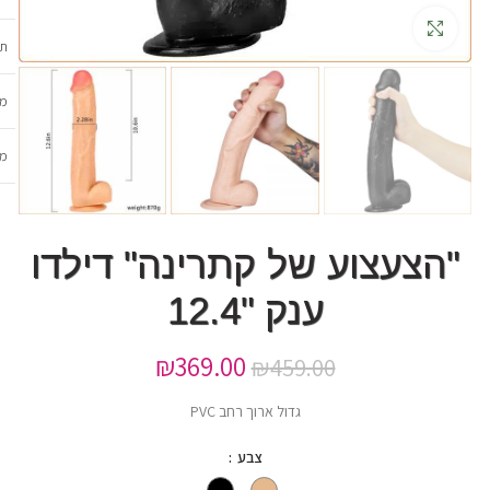
גדלה
תכ
מש
מב
"הצעצוע של קתרינה" דילדו
ענק "12.4
₪
369.00
₪
459.00
גדול ארוך רחב PVC
צבע