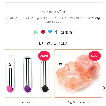
מק"ט:
MV-X4040
קטגוריות:
אביזרי מין
,
אביזרי מין לאישה
,
דילדו ענק
,
דילדו שחור
,
דילדואים
,
מבצעי השבוע
שתפי ב
מוצרים קשורים
במבצע!
במבצע!
אזל במלאי
טבעת רטט Big O
ביצת רטט נטענת