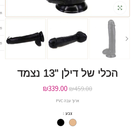
גדלה
תכ
מש
מב
הכלי של דילן "13 נצמד
₪
339.00
₪
459.00
ארוך עבה PVC
צבע