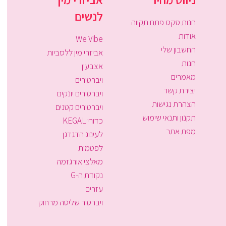
לנשים
חנות סקס פתח תקווה
אודות
We Vibe
החשבון שלי
אביזרי מין ללסביות
חנות
אצבעון
מאמרים
ויברטורים
יצירת קשר
ויברטורים יונקים
הצהרת נגישות
ויברטורים קטנים
תקנון ותנאי שימוש
כדורי KEGAL
מפת אתר
לעינוג הדגדגן
לפטמות
מאלצי אורגזמה
נקודת ה-G
עזרים
ויברטור שליטה מרחוק