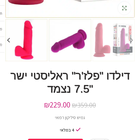
גדלה
תכ
מש
מב
דילדו "פלז'ר" ראליסטי ישר
"7.5 נצמד
₪
229.00
₪
359.00
גמיש סיליקון רפואי
4 במלאי