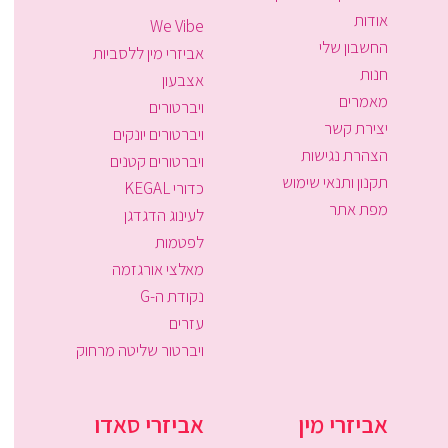
אודות
We Vibe
החשבון שלי
אביזרי מין ללסביות
חנות
אצבעון
מאמרים
ויברטורים
יצירת קשר
ויברטורים יונקים
הצהרת נגישות
ויברטורים קטנים
תקנון ותנאי שימוש
כדורי KEGAL
מפת אתר
לעינוג הדגדגן
לפטמות
מאלצי אורגזמה
נקודת ה-G
עזרים
ויברטור שליטה מרחוק
אביזרי מין
אביזרי סאדו