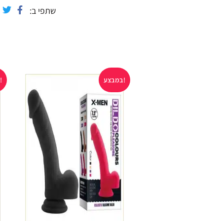
שתפי ב
במבצע!
במבצע!