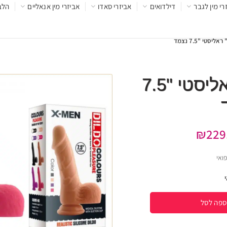
רי מין לגבר
דילדואים
אביזרי סאדו
אביזרי מין אנאליים
הלב
יסטי "7.5 נצמד
דילדו "פלז'ר" ראליסטי "7.5
₪
229
פואי
ספה לסל