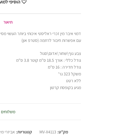
הוסיפי למו
תיאור
דמוי איבר מין זכרי ראליסטי איכותי ביותר העשוי מ
עם אפשרות חיבור לרתמה (סטרפ און)
צבע גוף\שחור\אדום\סגול
גודל כללי : אורך 18.5 ס"מ קוטר 3.8 ס"מ
גודל חדירה : 16 ס"מ
משקל 323 גר'
ללא רטט
מגיע בקופסת קרטון
משלוחים
מק"ט:
MV-X4113
קטגוריות:
אביזרי מי