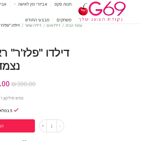
חנות סקס
אביזרי מין לאישה
אביז
משחקים
מבצעי החודש
עמוד הבית
דילדואים
דילדו שחור
דילדו "פלז'ר" ראל
נצמד
.00
₪
380.00
גמיש סיליקון ר
5 במלאי
הו