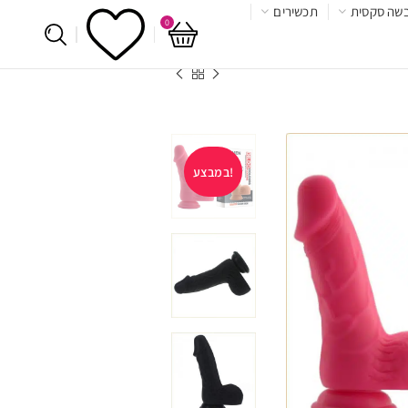
שה סקסית
תכשירים
0
במבצע!