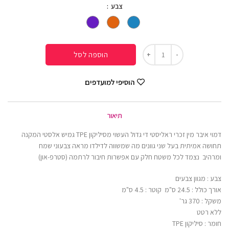
צבע
הוספה לסל
הוסיפי למועדפים
תיאור
דמוי איבר מין זכרי ראליסטי די גדול העשוי מסיליקון TPE גמיש אלסטי המקנה
תחושה אמיתית בעל שני גוונים מה שמשווה לדילדו מראה צבעוני שמח
ומרהיב נצמד לכל משטח חלק עם אפשרות חיבור לרתמה (סטרפ-און)
צבע : מגוון צבעים
אורך כולל : 24.5 ס"מ קוטר : 4.5 ס"מ
משקל : 370 גר'
ללא רטט
חומר : סיליקון TPE