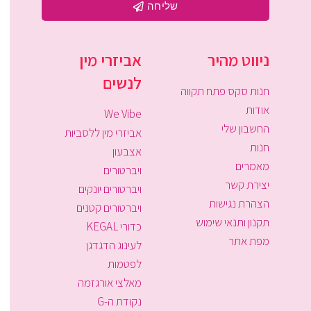
שליחה
ניווט מהיר
אביזרי מין
לנשים
חנות סקס פתח תקווה
אודות
We Vibe
החשבון שלי
אביזרי מין ללסביות
חנות
אצבעון
מאמרים
ויברטורים
יצירת קשר
ויברטורים יונקים
הצהרת נגישות
ויברטורים קטנים
תקנון ותנאי שימוש
כדורי KEGAL
מפת אתר
לעינוג הדגדגן
לפטמות
מאלצי אורגזמה
נקודת ה-G