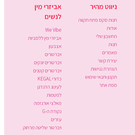
ניווט מהיר
אביזרי מין
לנשים
חנות סקס פתח תקווה
אודות
We Vibe
החשבון שלי
אביזרי מין ללסביות
חנות
אצבעון
מאמרים
ויברטורים
יצירת קשר
ויברטורים יונקים
הצהרת נגישות
ויברטורים קטנים
תקנון ותנאי שימוש
כדורי KEGAL
מפת אתר
לעינוג הדגדגן
לפטמות
מאלצי אורגזמה
נקודת ה-G
עזרים
ויברטור שליטה מרחוק