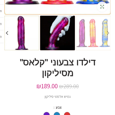
גדלה
תכ
מש
מב
דילדו צבעוני "קלאס"
מסיליקון
₪
189.00
₪
289.00
גמיש אלסטי סיליקון
צבע