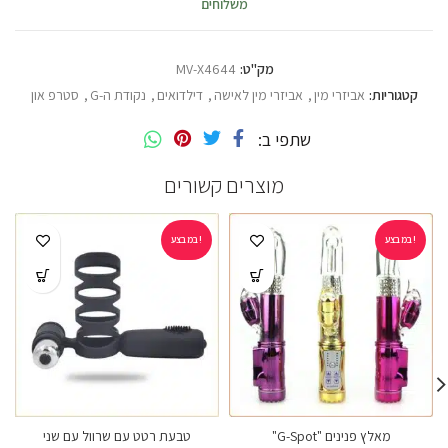
משלוחים
מק"ט:
MV-X4644
קטגוריות:
אביזרי מין
,
אביזרי מין לאישה
,
דילדואים
,
נקודת ה-G
,
סטרפ און
שתפי ב
מוצרים קשורים
במבצע!
במבצע!
מאלץ פנינים "G-Spot"
טבעת רטט עם שרוול עם שני