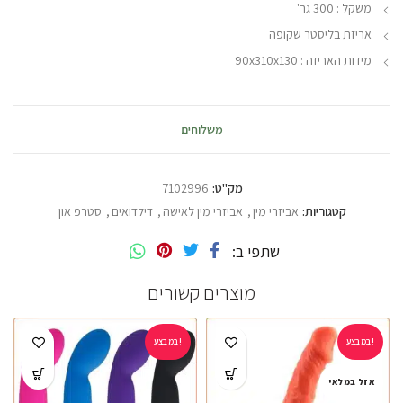
משקל : 300 גר'
אריזת בליסטר שקופה
מידות האריזה : 90x310x130
משלוחים
מק"ט:
7102996
קטגוריות:
אביזרי מין
,
אביזרי מין לאישה
,
דילדואים
,
סטרפ און
שתפי ב
מוצרים קשורים
במבצע!
במבצע!
אזל במלאי