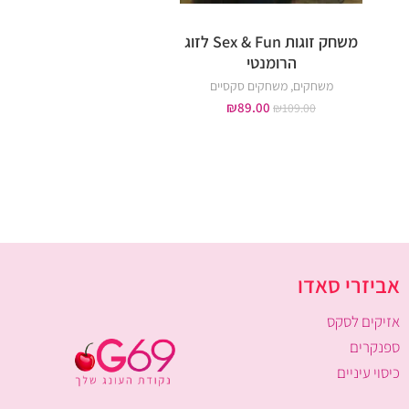
משחק זוגות Sex & Fun לזוג
משחק "המירוץ לש
הרומנטי
משחקים
,
משחקים סקס
משחקים
,
משחקים סקסיים
115.00
₪
₪
125.00
₪
89.00
₪
109.00
אביזרי סאדו
אזיקים לסקס
ספנקרים
כיסוי עיניים