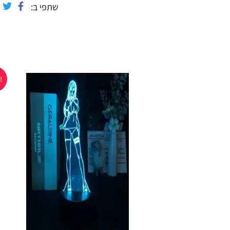
שתפי ב
ויצית את הלהבות.
כל משימה נבנתה במיוחד לזוג החושני לאחר מחשבה
סקס אנד פאן לזוג החושני הוא משחק משימות מלהי
שתפתחו את הקופסא תדלק לכם תאורה בצבע אדום כ
במבצע!
לאווירה ויחדד את החושים.
ברגע שתסגרו את הקופסא האור ייסגר באופן אוטומטי
בכל קופסא 13 כדורים המכילים בתוכם משימות שונות, מדליקות ומסעירות..
לבחירה בכל כדור)
כל משימה שונה ,מדליקה וסוערת במיוחד.
מידות הקופסא : 10 ס”מ * 10 ס”מ * 10 ס”מ.
לגילאי 18 פלוס.