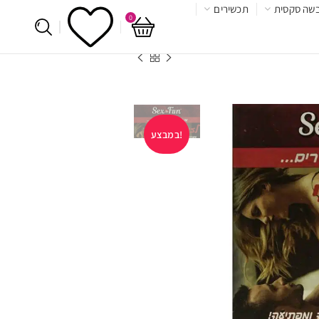
שה סקסית
תכשירים
0
במבצע!