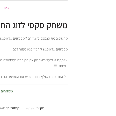
תיאור
משחק סקסי לזוג החו
מחשיבים את עצמכם כזוג זורם ? מפנטזים על מפגש ל
מפנטזים על מפגש לוהט ? בואו נעזור לכם
אז תתחילו לנער ולשקשק את הקופסה שמסתירה בתוכ
במיוחד !!!.
כל אחד בתורו שולף כדור ומבצע את המשימה הנבחר
מפתיעה.
משלוחים
משחק שכולו משימות של חוויות ומשימות מסעירות במ
בא לכם להפתיע ?
מק"ט:
98199
קטגוריות:
משח
מבקשים ממש את החלומות שלכם ? סקס אנד פאן לז