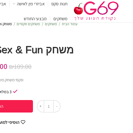
חנות סקס
אביזרי מין לאישה
אביז
משחקים
מבצעי החודש
עמוד הבית
משחקים
משחקים סקסיים
משחק Sex & Fun לזוג החושני
משחק Sex & Fun לזוג החושני
.00
₪
109.00
סקסי משחק מש
3 במלאי
הו
הוסיפי למו