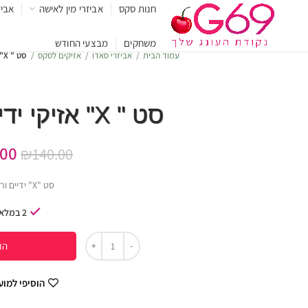
חנות סקס
אביזרי מין לאישה
אביז
משחקים
מבצעי החודש
עמוד הבית
אביזרי סאדו
אזיקים לסקס
סט " X" אזיקי ידיים וקרסוליים
סט " X" אזיקי ידיים וקרסוליים
.00
₪
140.00
סט "X" ידיים ורגליים
2 במלאי
הו
הוסיפי למו