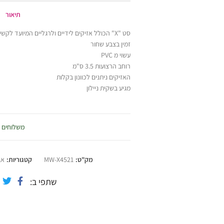
תיאור
סט "X" הכולל אזיקים לידיים ולרגליים המיועד לקשירה מאחורי הגב
זמין בצבע שחור
עשוי מ PVC
רוחב הרצועות 3.5 ס"מ
האזיקים ניתנים לכוונון בקלות
מגיע בשקית ניילון
משלוחים
מק"ט:
MW-X4521
קטגוריות:
אב
שתפי ב