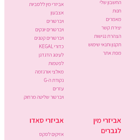
החשבון שלי
אביזרי מין ללסביות
חנות
אצבעון
מאמרים
ויברטורים
יצירת קשר
ויברטורים יונקים
הצהרת נגישות
ויברטורים קטנים
תקנון ותנאי שימוש
כדורי KEGAL
מפת אתר
לעינוג הדגדגן
לפטמות
מאלצי אורגזמה
נקודת ה-G
עזרים
ויברטור שליטה מרחוק
אביזרי מין
אביזרי סאדו
לגברים
אזיקים לסקס