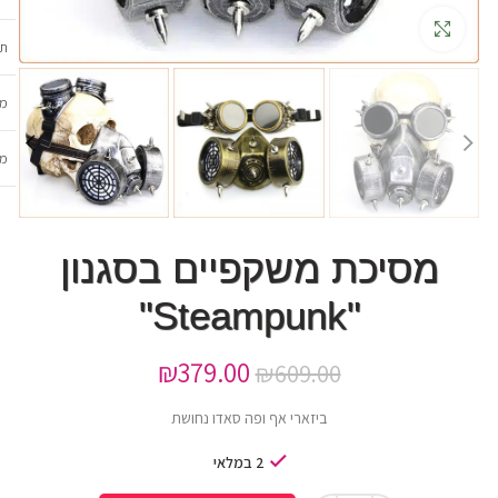
גדלה
תכ
מש
מב
מסיכת משקפיים בסגנון
"Steampunk"
₪
379.00
₪
609.00
ביזארי אף ופה סאדו נחושת
2 במלאי