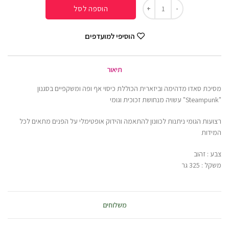
הוספה לסל
הוסיפי למועדפים
תיאור
מסיכת סאדו מדהימה וביזארית הכוללת כיסוי אף ופה ומשקפיים בסגנון
"Steampunk" עשויה מנחושת זכוכית וגומי
רצועות הגומי ניתנות לכוונון להתאמה והידוק אופטימלי על הפנים מתאים לכל
המידות
צבע : זהוב
משקל : 325 גר
משלוחים