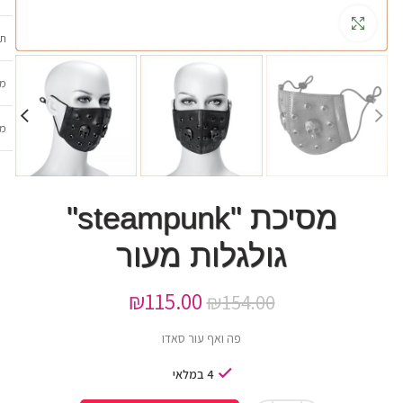
גדלה
תכ
מש
מב
מסיכת "steampunk"
גולגלות מעור
₪
115.00
₪
154.00
פה ואף עור סאדו
4 במלאי