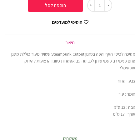
הוספה לסל
הוסיפי למועדפים
תיאור
מסיכה לכיסוי האף והפה בסגנון Steampunk Cutout עשויה מעור כוללת מסנן
פחם פנימי רב פעמי וניתן לכביסה עם אפשרות כיוונון הרצועות להידוק
אופטימלי
צבע : שחור
חומר : עור
גובה : 12 ס"מ
אורך : 17 ס"מ
משלוחים