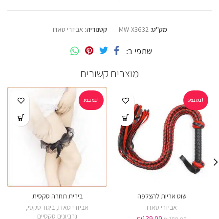
מק"ט:
MW-X3632
קטגוריה:
אביזרי סאדו
שתפי ב
מוצרים קשורים
במבצע!
במבצע!
שוט אריות להצלפה
בירית תחרה סקסית
אדום
לבן
שחור
אביזרי סאדו
אביזרי סאדו
,
ביגוד סקסי
,
גרביונים סקסיים
₪
139.00