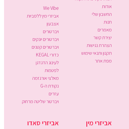
אודות
We Vibe
החשבון שלי
אביזרי מין ללסביות
חנות
אצבעון
מאמרים
ויברטורים
יצירת קשר
ויברטורים יונקים
הצהרת נגישות
ויברטורים קטנים
תקנון ותנאי שימוש
כדורי KEGAL
מפת אתר
לעינוג הדגדגן
לפטמות
מאלצי אורגזמה
נקודת ה-G
עזרים
ויברטור שליטה מרחוק
אביזרי מין
אביזרי סאדו