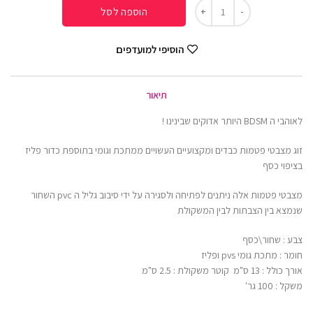
הוספה לסל
הוסיפי למועדפים
תיאור
לאוהבי ה BDSM היותר אדוקים שבינינו !
זוג מצבטי פטמות כבדים ומקצועיים העשויים ממתכת וגומי בתוספת כדור פליז
בציפוי כסף
מצבטי פטמות אלה ניתנים לפתיחה ולסגירה על ידי סיבוב גליל ה pvc השחור
שנמצא בין הצבתות לבין המשקולת
צבע : שחור\כסף
חומר : מתכת גומי pvs ופליז
אורך כולל : 13 ס"מ קוטר משקולת : 2.5 ס"מ
משקל : 100 גר'