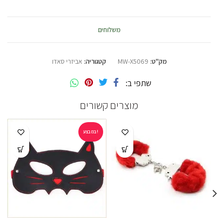
משלוחים
מק"ט:
MW-X5069
קטגוריה:
אביזרי סאדו
שתפי ב
מוצרים קשורים
במבצע!