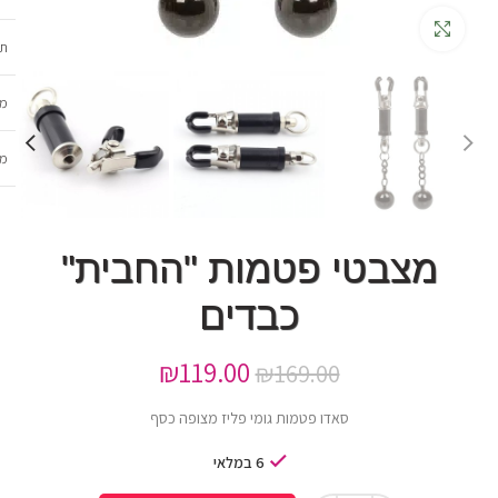
גדלה
תכ
מש
מב
מצבטי פטמות "החבית"
כבדים
₪
119.00
₪
169.00
סאדו פטמות גומי פליז מצופה כסף
6 במלאי