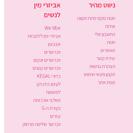
ניווט מהיר
אביזרי מין
לנשים
חנות סקס פתח תקווה
אודות
We Vibe
החשבון שלי
אביזרי מין ללסביות
חנות
אצבעון
מאמרים
ויברטורים
יצירת קשר
ויברטורים יונקים
הצהרת נגישות
ויברטורים קטנים
תקנון ותנאי שימוש
כדורי KEGAL
מפת אתר
לעינוג הדגדגן
לפטמות
מאלצי אורגזמה
נקודת ה-G
עזרים
ויברטור שליטה מרחוק