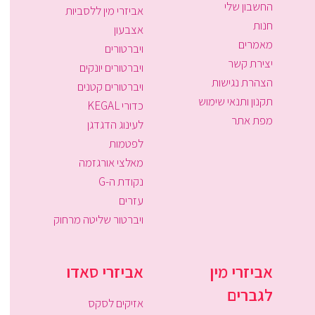
החשבון שלי
אביזרי מין ללסביות
חנות
אצבעון
מאמרים
ויברטורים
יצירת קשר
ויברטורים יונקים
הצהרת נגישות
ויברטורים קטנים
תקנון ותנאי שימוש
כדורי KEGAL
מפת אתר
לעינוג הדגדגן
לפטמות
מאלצי אורגזמה
נקודת ה-G
עזרים
ויברטור שליטה מרחוק
אביזרי מין
אביזרי סאדו
לגברים
אזיקים לסקס