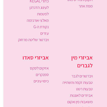
כדורי KEGAL
מפת אתר
לעינוג הדגדגן
לפטמות
מאלצי אורגזמה
נקודת ה-G
עזרים
ויברטור שליטה מרחוק
אביזרי מין
אביזרי סאדו
לגברים
אזיקים לסקס
ספנקרים
ויברטורים לגבר
כיסוי עיניים
טבעות זקפה והשהייה
טבעות רטט
אביזרים לאוננות
משאבות פין ואקום