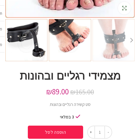
גדלה
תכ
מש
מב
מצמידי רגליים ובהונות
₪
89.00
₪
165.00
סט קשירה רגליים ובהונות
3 במלאי
הוספה לסל