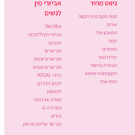
ניווט מהיר
אביזרי מין
לנשים
חנות סקס פתח תקווה
אודות
We Vibe
החשבון שלי
אביזרי מין ללסביות
חנות
אצבעון
מאמרים
ויברטורים
יצירת קשר
ויברטורים יונקים
הצהרת נגישות
ויברטורים קטנים
תקנון ותנאי שימוש
כדורי KEGAL
מפת אתר
לעינוג הדגדגן
לפטמות
מאלצי אורגזמה
נקודת ה-G
עזרים
ויברטור שליטה מרחוק