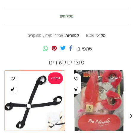
משלוחים
מק"ט:
E126
קטגוריות:
אביזרי סאדו
,
ספנקרים
שתפי ב
מוצרים קשורים
אזל במלאי
במבצע!